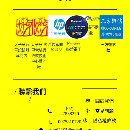
友溙不動
產
Netconn
太子牙行
太子牙 汽
合作廠商 -
三方徵信
MUFU
聯鎧電子
車記錄器
車電裝品
社
專門店
改裝技術
中心蘆洲
廠
/ 聯繫我們
/
關於我們
(02)
常見問題
27838270
隱私權條款
0975810720
st.intl3105@gmail.com