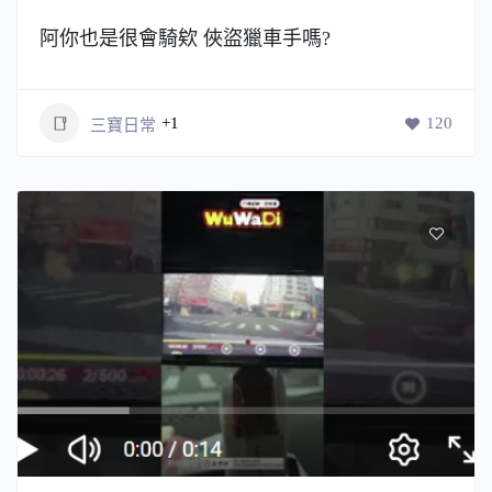
阿你也是很會騎欸 俠盜獵車手嗎?
+1
120
三寶日常