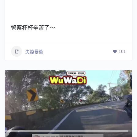
警察杯杯辛苦了～
101
失控暴衝