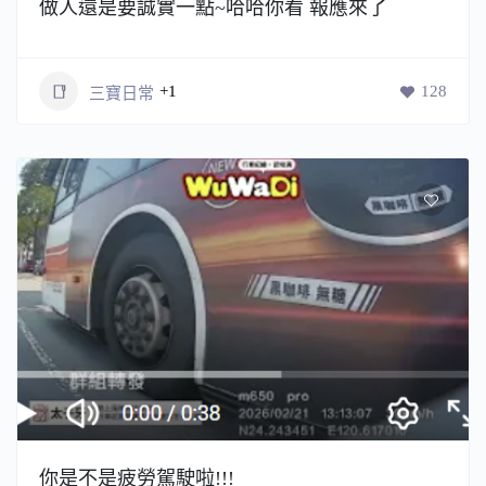
做人還是要誠實一點~哈哈你看 報應來了
+1
128
三寶日常
你是不是疲勞駕駛啦!!!