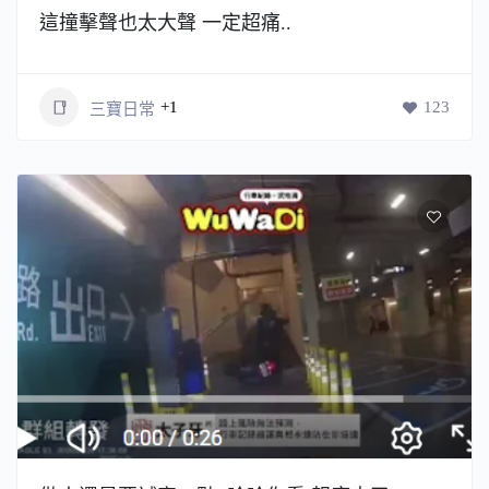
這撞擊聲也太大聲 一定超痛..
+1
123
三寶日常