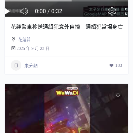
花蓮警車移送通緝犯意外自撞 通緝犯當場身亡
花蓮縣
2025 年 9 月 23 日
183
未分類