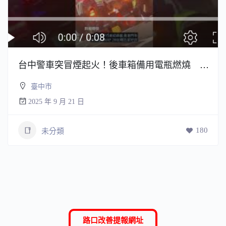
台中警車突冒煙起火！後車箱備用電瓶燃燒 警急滅火
臺中市
2025 年 9 月 21 日
180
未分類
路口改善提報網址