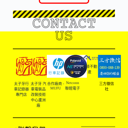
CONTACT
US
友溙不動
產
Netconn
太子牙行
太子牙 汽
合作廠商 -
三方徵信
MUFU
聯鎧電子
車記錄器
車電裝品
社
專門店
改裝技術
中心蘆洲
廠