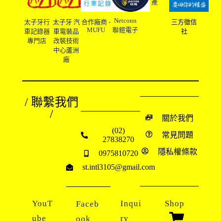
產
Netconn
太子牙行
太子牙 汽
合作廠商 -
三方徵信
MUFU
聯鎧電子
車記錄器
車電裝品
社
專門店
改裝技術
中心蘆洲
廠
/ 聯繫我們
/
關於我們
(02)
常見問題
27838270
隱私權條款
0975810720
st.intl3105@gmail.com
YouT
Inqui
Shop
Faceb
ube
ry
ook