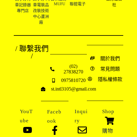
MUFU
聯鎧電子
車記錄器
車電裝品
社
專門店
改裝技術
中心蘆洲
廠
/ 聯繫我們
/
關於我們
(02)
常見問題
27838270
隱私權條款
0975810720
st.intl3105@gmail.com
YouT
Inqui
Shop
Faceb
ube
ry
ook
購物