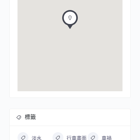
標籤
淡水
行車畫面
車禍