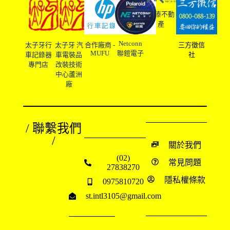
友溙不動
產
Netconn
太子牙行
太子牙 汽
合作廠商 -
三方徵信
MUFU
聯鎧電子
車記錄器
車電裝品
社
專門店
改裝技術
中心蘆洲
廠
/ 聯繫我們
/
關於我們
(02)
常見問題
27838270
隱私權條款
0975810720
st.intl3105@gmail.com