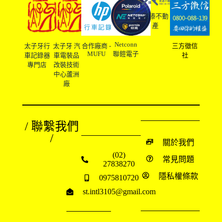
友溙不動
產
Netconn
太子牙行
太子牙 汽
合作廠商 -
三方徵信
MUFU
聯鎧電子
車記錄器
車電裝品
社
專門店
改裝技術
中心蘆洲
廠
/ 聯繫我們
/
關於我們
(02)
常見問題
27838270
隱私權條款
0975810720
st.intl3105@gmail.com