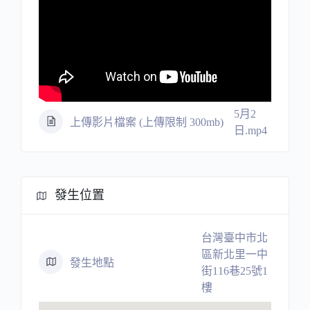
5月2
上傳影片檔案 (上傳限制 300mb)
日.mp4
發生位置
台灣臺中市北
區新北里一中
發生地點
街116巷25號1
樓