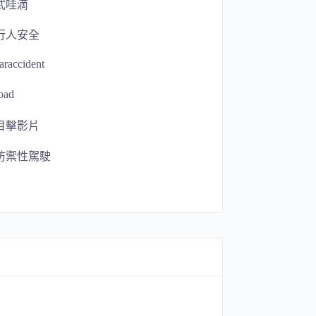
武哇滴
行人安全
araccident
oad
目擊影片
防禦性駕駛