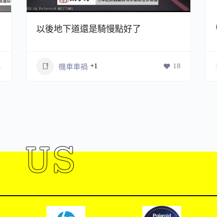
以後地下道還是騎慢點好了
1
+1
18
機車車禍
 US