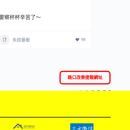
警察杯杯辛苦了～
過彎要記
98
失控暴衝
三寶
路口改善提報網址