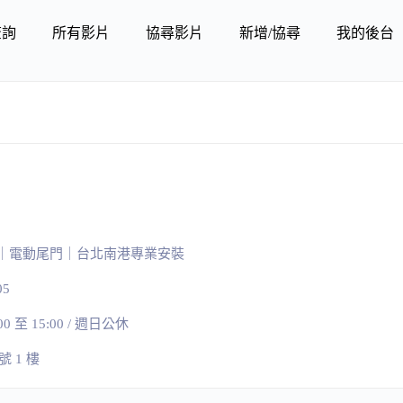
查詢
所有影片
協尋影片
新增/協尋
我的後台
｜電動尾門｜台北南港專業安裝
05
00 至 15:00 / 週日公休
號 1 樓