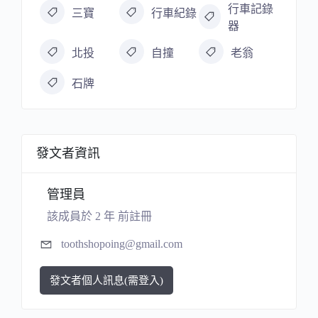
行車記錄
三寶
行車紀錄
器
北投
自撞
老翁
石牌
發文者資訊
管理員
該成員於 2 年 前註冊
toothshopoing@gmail.com
發文者個人訊息(需登入)