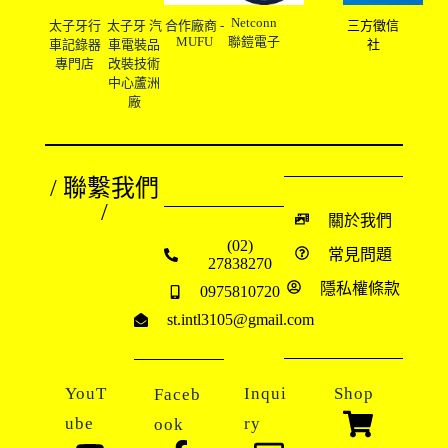
Netconn
太子牙行
太子牙 汽
合作廠商 -
三方徵信
MUFU
聯鎧電子
車記錄器
車電裝品
社
專門店
改裝技術
中心蘆洲
廠
/ 聯繫我們
/
關於我們
(02)
常見問題
27838270
隱私權條款
0975810720
st.intl3105@gmail.com
YouT
Inqui
Shop
Faceb
ube
ry
ook