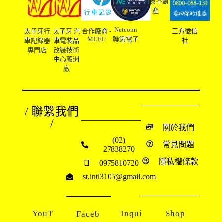
友溙不動
產
Netconn
太子牙行
太子牙 汽
合作廠商 -
三方徵信
MUFU
聯鎧電子
車記錄器
車電裝品
社
專門店
改裝技術
中心蘆洲
廠
/ 聯繫我們
/
關於我們
(02)
常見問題
27838270
隱私權條款
0975810720
st.intl3105@gmail.com
YouT
Inqui
Shop
Faceb