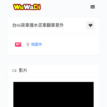
台66貨車撞水泥車翻車意外
桃園市
熱門
影片