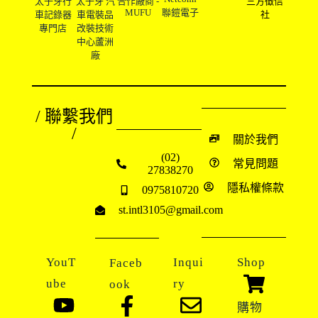
太子牙行
太子牙 汽
合作廠商 -
三方徵信
MUFU
聯鎧電子
車記錄器
車電裝品
社
專門店
改裝技術
中心蘆洲
廠
/ 聯繫我們
/
關於我們
(02)
常見問題
27838270
隱私權條款
0975810720
st.intl3105@gmail.com
YouT
Inqui
Shop
Faceb
ube
ry
ook
購物