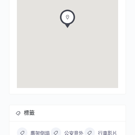
標籤
鷹架倒塌
公安意外
行車影片