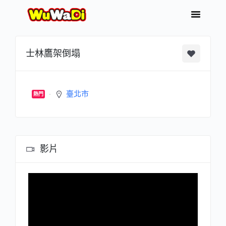
士林鷹架倒塌
臺北市
熱門
影片