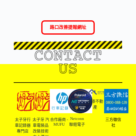
路口改善提報網址
CONTACT
US
友溙不動
產
Netconn
太子牙行
太子牙 汽
合作廠商 -
三方徵信
MUFU
聯鎧電子
車記錄器
車電裝品
社
專門店
改裝技術