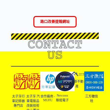
路口改善提報網址
CONTACT
US
友溙不動
產
Netconn
太子牙行
太子牙 汽
合作廠商 -
三方徵信
MUFU
聯鎧電子
車記錄器
車電裝品
社
專門店
改裝技術