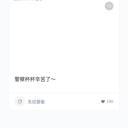
警察杯杯辛苦了～
100
失控暴衝