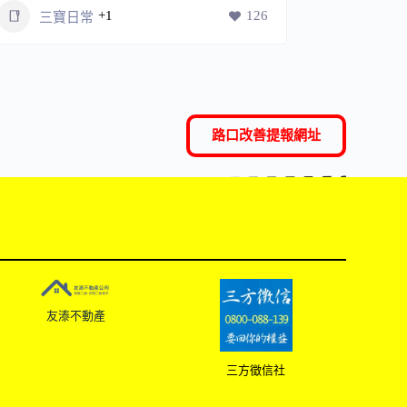
+1
126
三寶日常
三寶
路口改善提報網址
友溙不動產
三方徵信社