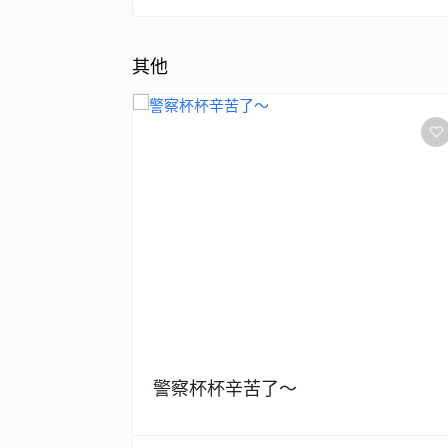
其他
太一樣?
警察杯杯辛苦了～