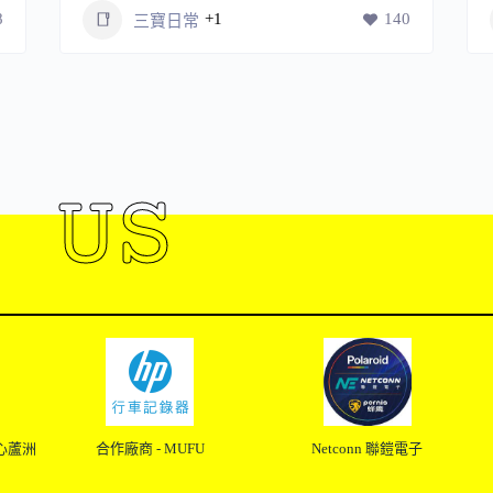
8
+1
140
三寶日常
 US
心蘆洲
合作廠商 - MUFU
Netconn 聯鎧電子