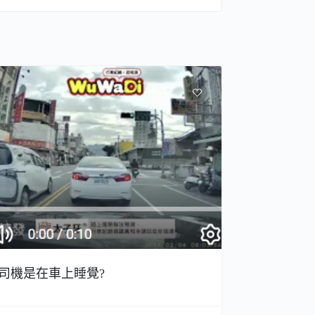
司機是在車上睡覺?
台鐵火車