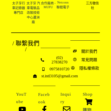
Netconn
太子牙行
太子牙 汽
合作廠商 -
三方徵信
MUFU
聯鎧電子
車記錄器
車電裝品
社
專門店
改裝技術
中心蘆洲
廠
/ 聯繫我們
/
關於我們
(02)
常見問題
27838270
隱私權條款
0975810720
st.intl3105@gmail.com
YouT
Inqui
Shop
Faceb
ube
ry
ook
購物