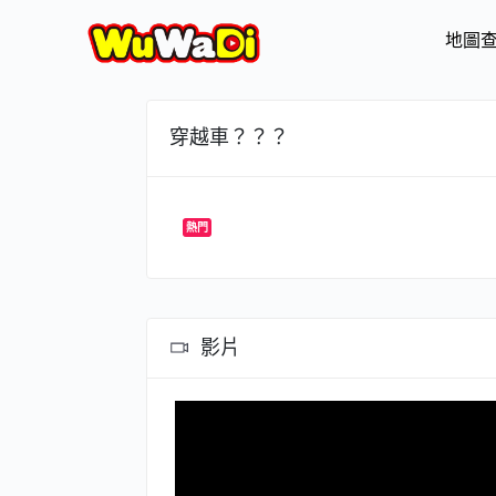
地圖
穿越車？？？
熱門
影片