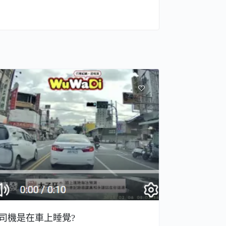
司機是在車上睡覺?
台鐵火車