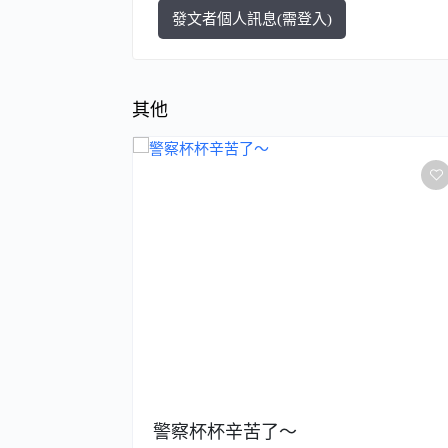
發文者個人訊息(需登入)
其他
太一樣?
警察杯杯辛苦了～