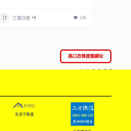
+1
126
三寶日常
三寶
路口改善提報網址
友溙不動產