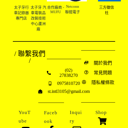
Netconn
太子牙行
太子牙 汽
合作廠商 -
三方徵信
MUFU
聯鎧電子
車記錄器
車電裝品
社
專門店
改裝技術
中心蘆洲
廠
/ 聯繫我們
/
關於我們
(02)
常見問題
27838270
隱私權條款
0975810720
st.intl3105@gmail.com
YouT
Inqui
Shop
Faceb
ube
ry
ook