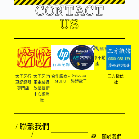
CONTACT
US
友溙不動
產
Netconn
太子牙行
太子牙 汽
合作廠商 -
三方徵信
MUFU
聯鎧電子
車記錄器
車電裝品
社
專門店
改裝技術
中心蘆洲
廠
/ 聯繫我們
/
關於我們