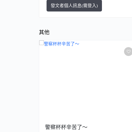
發文者個人訊息(需登入)
其他
太一樣?
警察杯杯辛苦了～