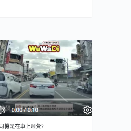
司機是在車上睡覺?
台鐵火車