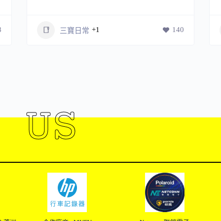
8
+1
140
三寶日常
 US