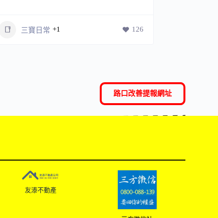
+1
126
三寶日常
三寶
路口改善提報網址
友溙不動產