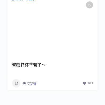
警察杯杯辛苦了～
103
失控暴衝