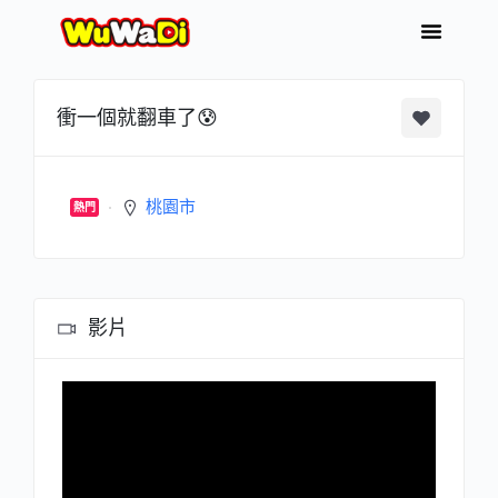
衝一個就翻車了😰
桃園市
熱門
影片