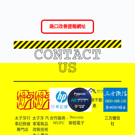
路口改善提報網址
CONTACT
US
友溙不動
產
Netconn
太子牙行
太子牙 汽
合作廠商 -
三方徵信
MUFU
聯鎧電子
車記錄器
車電裝品
社
專門店
改裝技術