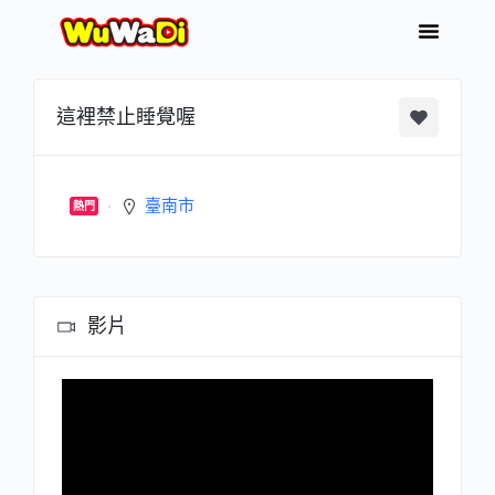
這裡禁止睡覺喔
臺南市
熱門
影片