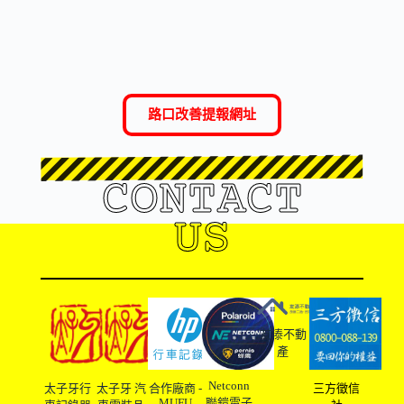
路口改善提報網址
CONTACT
US
友溙不動
產
Netconn
太子牙行
太子牙 汽
合作廠商 -
三方徵信
MUFU
聯鎧電子