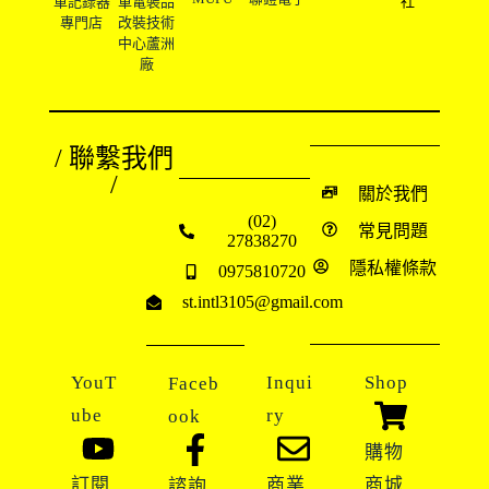
車記錄器
車電裝品
社
專門店
改裝技術
中心蘆洲
廠
/ 聯繫我們
/
關於我們
(02)
常見問題
27838270
隱私權條款
0975810720
st.intl3105@gmail.com
YouT
Inqui
Shop
Faceb
ube
ry
ook
購物
訂閱
商業
商城
諮詢