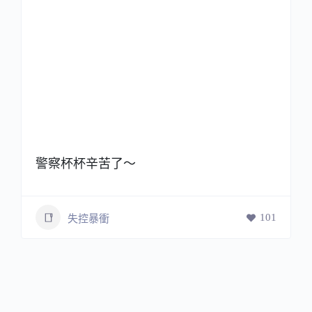
警察杯杯辛苦了～
101
失控暴衝