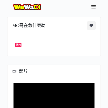
MG哥在急什麼勒
熱門
影片