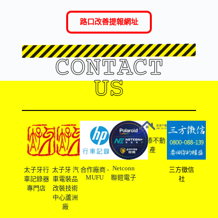
路口改善提報網址
CONTACT
US
友溙不動
產
Netconn
太子牙行
太子牙 汽
合作廠商 -
三方徵信
MUFU
聯鎧電子
車記錄器
車電裝品
社
專門店
改裝技術
中心蘆洲
廠